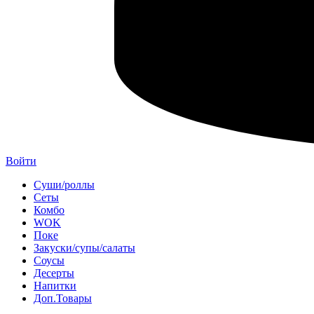
Войти
Суши/роллы
Сеты
Комбо
WOK
Поке
Закуски/супы/салаты
Соусы
Десерты
Напитки
Доп.Товары