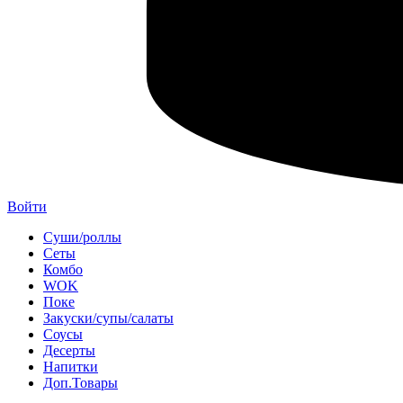
Войти
Суши/роллы
Сеты
Комбо
WOK
Поке
Закуски/супы/салаты
Соусы
Десерты
Напитки
Доп.Товары