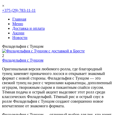
×
+375 (29) 783-11-11
Главная
Меню
Доставка и оплата
Акции
Новости
Филадельфия с Тунцом
2
Филадельфия с Тунцом
Оригинальная версия любимого ролла, где благородный
тунец заменяет привычного лосося и открывает знакомый
формат с новой стороны. Филадельфия с Тунцом — это
свежий тунец на рисе с чернилами каракатицы, дополненный
огурцом, творожным сыром и пикантным спайси соусом.
Тёмная подача и острый акцент выделяют этот ролл среди
классических Филадельфий. Тёмный рис и острый соус в
ролле Филадельфия с Тунцом создают совершенно новое
впечатление от знакомого формата.
Филадельфия с Тунцом — отличный выбор для тех, кто хочет