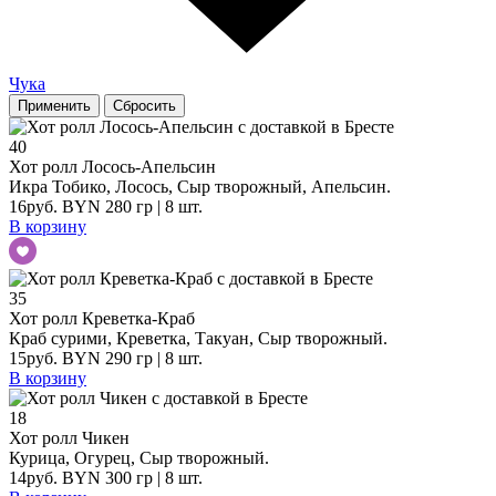
Чука
Применить
Сбросить
40
Хот ролл Лосось-Апельсин
Икра Тобико, Лосось, Сыр творожный, Апельсин.
16
руб.
BYN
280
гр
| 8 шт.
В корзину
35
Хот ролл Креветка-Краб
Краб сурими, Креветка, Такуан, Сыр творожный.
15
руб.
BYN
290
гр
| 8 шт.
В корзину
18
Хот ролл Чикен
Курица, Огурец, Сыр творожный.
14
руб.
BYN
300
гр
| 8 шт.