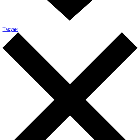
Такуан