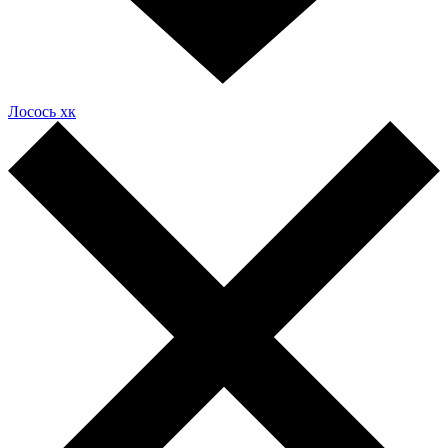
Лосось хк